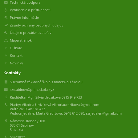
Technická podpora
Vyhlásenie o prístupnosti
Právne informácie
Zásady ochrany osobných údajov
Údaje o prevádzkovateľovi
Mapa stránok
O škole
Kontakt
Novinky
Kontakty
Súkromná základná škola s materskou školou
szssabinov@primaskola.xyz
Riaditeľka: Mgr. Silvia Urdzíková 0915 949 733
Platby: Viktória Urdzíková viktoriaurdzikova@gmail.com
Vrátnica: 0948 181 422
Vedúca jedálne: Marta Gladišová, 0948 612 090, szsjedalen@gmail.com
Námestie slobody 100
083 01 Sabinov
Slovakia
53243927