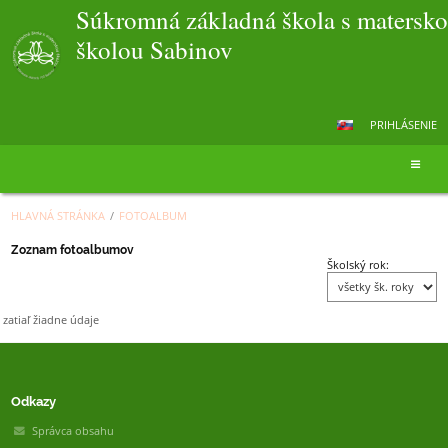
Súkromná základná škola s matersk
školou Sabinov
PRIHLÁSENIE
HLAVNÁ STRÁNKA
/
FOTOALBUM
Fotoalbum
Zoznam fotoalbumov
Školský rok:
zatiaľ žiadne údaje
Odkazy
Správca obsahu