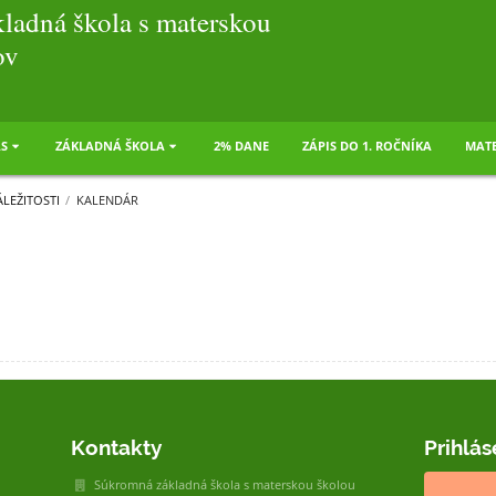
ladná škola s materskou
ov
S
ZÁKLADNÁ ŠKOLA
2% DANE
ZÁPIS DO 1. ROČNÍKA
MATE
LEŽITOSTI
/
KALENDÁR
Kontakty
Prihlás
Súkromná základná škola s materskou školou