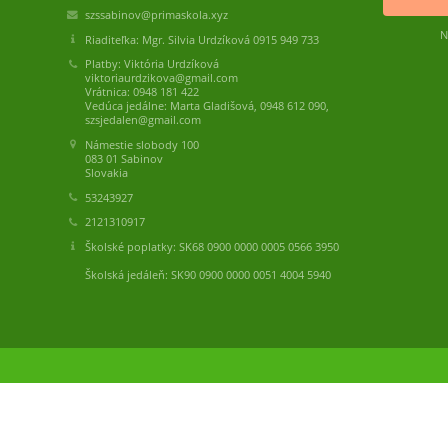
szssabinov@primaskola.xyz
N
Riaditeľka: Mgr. Silvia Urdzíková 0915 949 733
Platby: Viktória Urdzíková
viktoriaurdzikova@gmail.com
Vrátnica: 0948 181 422
Vedúca jedálne: Marta Gladišová, 0948 612 090,
szsjedalen@gmail.com
Námestie slobody 100
083 01 Sabinov
Slovakia
53243927
2121310917
Školské poplatky: SK68 0900 0000 0005 0566 3950
Školská jedáleň: SK90 0900 0000 0051 4004 5940