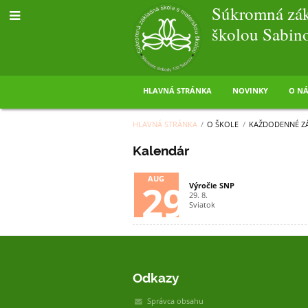
Súkromná zák
školou Sabin
HLAVNÁ STRÁNKA
NOVINKY
O NÁ
HLAVNÁ STRÁNKA
/
O ŠKOLE
/
KAŽDODENNÉ ZÁ
Kalendár
Kalendár
AUG
29
Výročie SNP
29. 8.
Sviatok
Odkazy
Správca obsahu