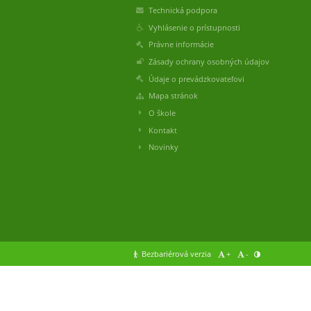
Technická podpora
Vyhlásenie o prístupnosti
Právne informácie
Zásady ochrany osobných údajov
Údaje o prevádzkovateľovi
Mapa stránok
O škole
Kontakt
Novinky
Bezbariérová verzia
+
-