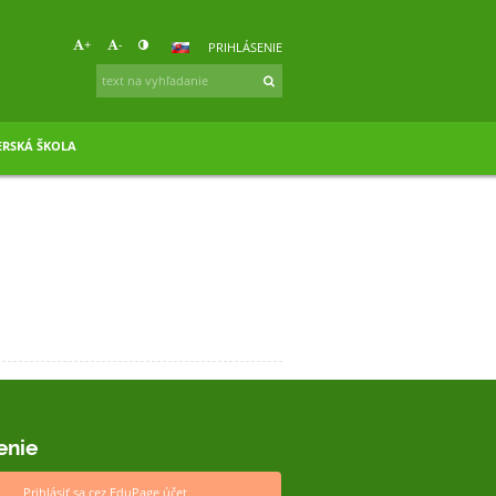
+
-
PRIHLÁSENIE
RSKÁ ŠKOLA
enie
Prihlásiť sa cez EduPage účet