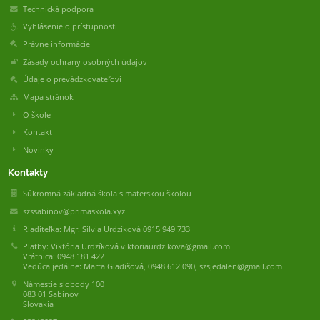
Technická podpora
Vyhlásenie o prístupnosti
Právne informácie
Zásady ochrany osobných údajov
Údaje o prevádzkovateľovi
Mapa stránok
O škole
Kontakt
Novinky
Kontakty
Súkromná základná škola s materskou školou
szssabinov@primaskola.xyz
Riaditeľka: Mgr. Silvia Urdzíková 0915 949 733
Platby: Viktória Urdzíková viktoriaurdzikova@gmail.com
Vrátnica: 0948 181 422
Vedúca jedálne: Marta Gladišová, 0948 612 090, szsjedalen@gmail.com
Námestie slobody 100
083 01 Sabinov
Slovakia