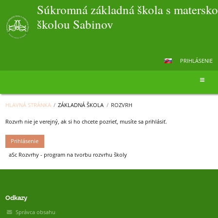
Súkromná základná škola s matersk
školou Sabinov
PRIHLÁSENIE
HLAVNÁ STRÁNKA
/
ZÁKLADNÁ ŠKOLA
/
ROZVRH
Rozvrh nie je verejný, ak si ho chcete pozrieť, musíte sa prihlásiť.
Prihlásenie
aSc Rozvrhy - program na tvorbu rozvrhu školy
Odkazy
Správca obsahu