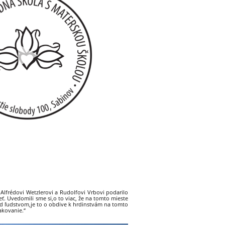
sa Alfrédovi Wetzlerovi a Rudolfovi Vrbovi podarilo
eť. Uvedomili sme si,o to viac, že na tomto mieste
ad ľudstvom,je to o obdive k hrdinstvám na tomto
akovanie.“