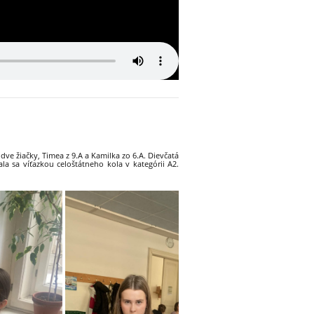
dve žiačky, Timea z 9.A a Kamilka zo 6.A. Dievčatá
ala sa víťazkou celoštátneho kola v kategórii A2.