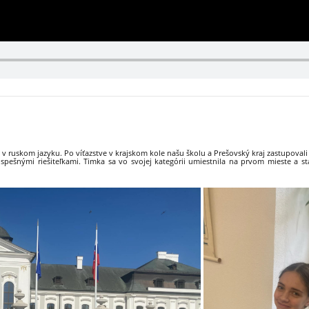
v ruskom jazyku. Po víťazstve v krajskom kole našu školu a Prešovský kraj zastupovali 
úspešnými riešiteľkami. Timka sa vo svojej kategórii umiestnila na prvom mieste a st