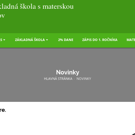
ladná škola s materskou
ov
S
ZÁKLADNÁ ŠKOLA
2% DANE
ZÁPIS DO 1. ROČNÍKA
MATE
Novinky
HLAVNÁ STRÁNKA
-
NOVINKY
re.