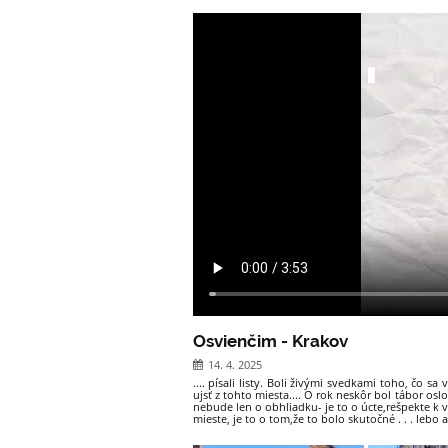
Osvienčim - Krakov
14. 4. 2025
.... písali listy. Boli živými svedkami toho, čo s
ujsť z tohto miesta.... O rok neskôr bol tábor os
nebude len o obhliadku- je to o úcte,rešpekte k
mieste, je to o tom,že to bolo skutočné . . . leb