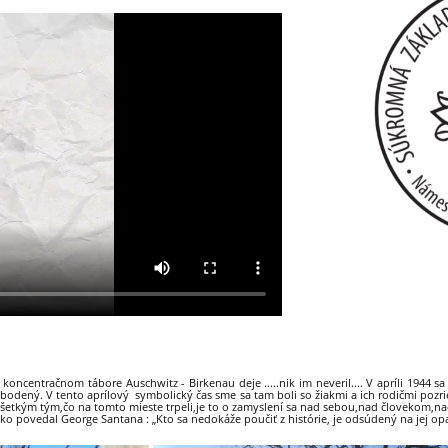
a v koncentračnom tábore Auschwitz - Birkenau deje .....nik im neveril.... V apríli 1944 
lobodený. V tento aprílový symbolický čas sme sa tam boli so žiakmi a ich rodičmi pozri
 všetkým tým,čo na tomto mieste trpeli,je to o zamyslení sa nad sebou,nad človekom,n
o ako povedal George Santana : „Kto sa nedokáže poučiť z histórie, je odsúdený na jej op