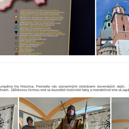
 kumpánia Via Historica. Previedla nás významnými obdobiami slovenských dejín.
nach. Zážitkovou formou sme sa dozvedeli historické fakty a interaktívne sme sa zap