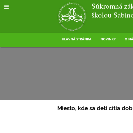
Súkromná zák
školou Sabin
HLAVNÁ STRÁNKA
NOVINKY
O NÁ
Miesto, kde sa deti cítia dob