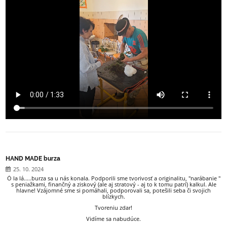
HAND MADE burza
25. 10. 2024
Ó la lá.....burza sa u nás konala. Podporili sme tvorivosť a originalitu, "narábanie "
s peniažkami, finančný a ziskový (ale aj stratový - aj to k tomu patrí) kalkul. Ale
hlavne! Vzájomné sme si pomáhali, podporovali sa, potešili seba či svojich
blízkych.
Tvoreniu zdar!
Vidíme sa nabudúce.