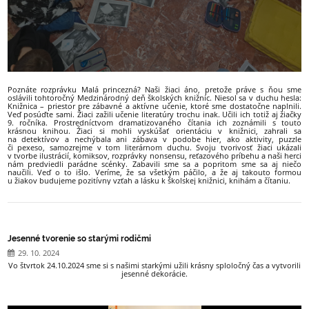
Poznáte rozprávku Malá princezná? Naši žiaci áno, pretože práve s ňou sme
oslávili tohtoročný Medzinárodný deň školských knižníc. Niesol sa v duchu hesla:
Knižnica – priestor pre zábavné a aktívne učenie, ktoré sme dostatočne naplnili.
Veď posúďte sami. Žiaci zažili učenie literatúry trochu inak. Učili ich totiž aj žiačky
9. ročníka. Prostredníctvom dramatizovaného čítania ich zoznámili s touto
krásnou knihou. Žiaci si mohli vyskúšať orientáciu v knižnici, zahrali sa
na detektívov a nechýbala ani zábava v podobe hier, ako aktivity, puzzle
či pexeso, samozrejme v tom literárnom duchu. Svoju tvorivosť žiaci ukázali
v tvorbe ilustrácií, komiksov, rozprávky nonsensu, reťazového príbehu a naši herci
nám predviedli parádne scénky. Zabavili sme sa a popritom sme sa aj niečo
naučili. Veď o to išlo. Veríme, že sa všetkým páčilo, a že aj takouto formou
u žiakov budujeme pozitívny vzťah a lásku k školskej knižnici, knihám a čítaniu.
Jesenné tvorenie so starými rodičmi
29. 10. 2024
Vo štvrtok 24.10.2024 sme si s našimi starkými užili krásny sploločný čas a vytvorili
jesenné dekorácie.