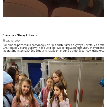
Exkurzia v Starej Ľubovni
25. 10. 2024
Boli sme sa pozrieť ako sa vyrábajú džúsy s príchuťami od výmyslu sveta. Vo firme
GAS Familia v Starej Ľubovni nás pustili do svojej "lisovacej kuchyne", chemického
laboratória i sterilizačného štúdia. A na záver-lahodná ochutnávka 100% džúsikov.