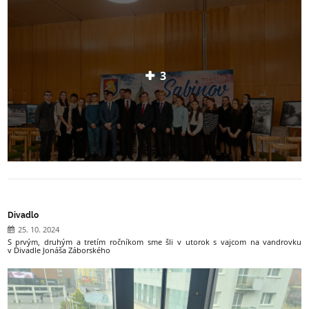
3
Divadlo
25. 10. 2024
S prvým, druhým a tretím ročníkom sme šli v utorok s vajcom na vandrovku
v Divadle Jonáša Záborského