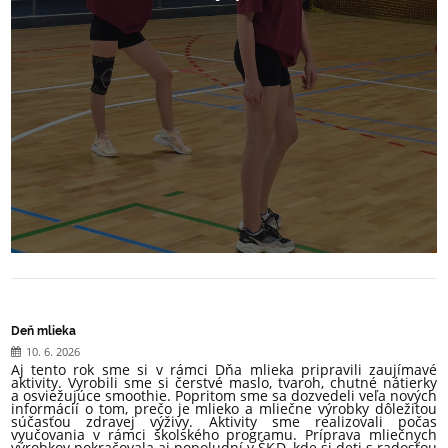
Deň mlieka
10. 6. 2026
Aj tento rok sme si v rámci Dňa mlieka pripravili zaujímavé
aktivity. Vyrobili sme si čerstvé maslo, tvaroh, chutné nátierky
a osviežujúce smoothie. Popritom sme sa dozvedeli veľa nových
informácií o tom, prečo je mlieko a mliečne výrobky dôležitou
súčasťou zdravej výživy. Aktivity sme realizovali počas
vyučovania v rámci školského programu. Príprava mliečnych
výrobkov pokračovala aj popoludní v ŠKD, kde si deti s radosťou