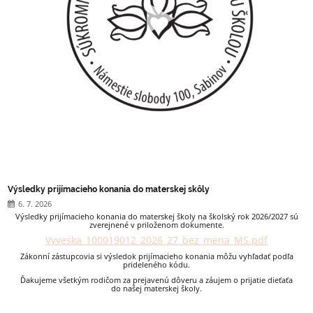
Výsledky prijímacieho konania do materskej skôly
6. 7. 2026
Výsledky prijímacieho konania do materskej školy na školský rok 2026/2027 sú
zverejnené v priloženom dokumente.
Vyveska_100019012_2026_27_bez_mena_MS.pdf
Zákonní zástupcovia si výsledok prijímacieho konania môžu vyhľadať podľa
prideleného kódu.
Ďakujeme všetkým rodičom za prejavenú dôveru a záujem o prijatie dieťaťa
do našej materskej školy.