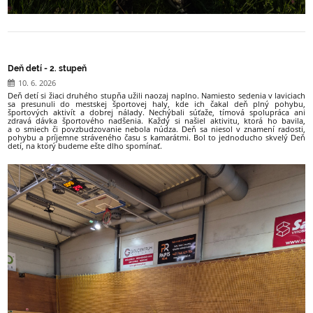
Deň detí - 2. stupeň
10. 6. 2026
Deň detí si žiaci druhého stupňa užili naozaj naplno. Namiesto sedenia v laviciach
sa presunuli do mestskej športovej haly, kde ich čakal deň plný pohybu,
športových aktivít a dobrej nálady. Nechýbali súťaže, tímová spolupráca ani
zdravá dávka športového nadšenia. Každý si našiel aktivitu, ktorá ho bavila,
a o smiech či povzbudzovanie nebola núdza. Deň sa niesol v znamení radosti,
pohybu a príjemne stráveného času s kamarátmi. Bol to jednoducho skvelý Deň
detí, na ktorý budeme ešte dlho spomínať.