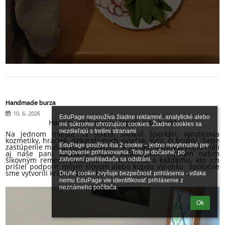
Handmade burza
10. 6. 2026
EduPage nepoužíva žiadne reklamné, analytické alebo 
Handmade burza je úspešne za nami!
iné súkromie ohrozujúce cookies. Žiadne cookies sa 
nezdieľajú s tretími stranami.

Na jednom mieste sa stretli šikovní šperkári, výrobcovia
kozmetiky, hračiek, dekoratívnych sviečok, kytíc či brošní. Svoje
EduPage používa iba 2 cookie – jedno nevyhnutné pre 
zastúpenie mali aj čajoví experti... a poriadnu konkurenciu mali
fungovanie prihlasovania. Toto je dočasné, po 
aj naše pani kuchárky. Veľká vďaka patrí všetkým našim
šikovným remeselníkom za ich kreativitu a každému, kto ich
zatvorení prehliadača sa odstráni.

prišiel podporiť milým slovom alebo kúpou výrobku. Spoločne
sme vytvorili krásnu atmosféru.
Druhé cookie zvyšuje bezpečnosť prihlásenia - vďaka 
nemu EduPage vie identifikovať prihlásenie z 
neznámeho počítača.
Ok