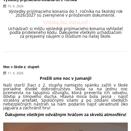
Výsledky prijímacieho konania do 1. ročníka
15. 6. 2026
Výsledky prijímacieho konania do 1. ročníka na školský rok
2026/2027 sú zverejnené v priloženom dokumente.
Vyveska_bez_mena.pdf
Uchádzači si môžu výsledok prijímacieho konania vyhľadať
podľa prideleného kódu. Ďakujeme všetkým uchádzačom
za prejavený záujem o štúdium na našej škole.
Noc v škole 2. stupeň
11. 6. 2026
Prežili sme noc v Jumanji!
Naši starší žiaci z 2. stupňa namiesto spánku zažili v škole
poriadne divoké dobrodružstvo. Škola sa na jednu noc
premenila na tajuplnú džungľu, ktorá preverila ich odvahu,
dôvtip a tímového ducha. Hlavná misia bola jasná - nájsť
stratený artefakt. Spoločnými silami a po zdolaní všetkých
nebezpečných nástrah sa nám podarilo nájsť ukradnuté oko
jaguára a zachrániť hru!
Ďakujeme všetkým odvážnym hráčom za skvelú atmosféru!