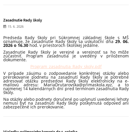
Zasadnutie Rady školy
15. 6. 2026
Predseda Rady školy pri Súkromnej základnej škole s MŠ
oznamuje, že zasadnutie Rady školy sa uskutoční dňa
29. 06.
2026 o 16.30
hod. v priestoroch školskej jedálne.
Zasadnutie Rady školy je verejné a verejnosť sa ho môže
zúčastniť. Program zasadnutia je uvedený v priloženom
dokumente.
Program_zasadnutia_Rady_skoly.pdf
V prípade záujmu o zodpovedanie konkrétnej otázky alebo
prerokovanie podnetu na zasadnutí Rady školy je potrebné
adresovať otázku predsedovi Rady školy elektronicky na e-
mailovú adresu: MariaDrutarovska@primaskola.xyz, a to
najmenej 14 kalendárnych dní pred termínom zasadnutia Rady
školy.
Na otázky alebo podnety doručené po uplynutí uvedenej lehoty
nemusí byť na zasadnutí Rady školy poskytnutá odpoveď ani
zabezpečené ich prerokovanie.